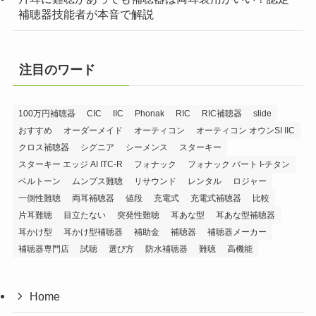
補聴器技能者が本音で解説
注目のワード
100万円補聴器
CIC
IIC
Phonak
RIC
RIC補聴器
slide
おすすめ
オーダーメイド
オーティコン
オーティコン オウンSI IIC
クロス補聴器
シグニア
シーメンス
スターキー
スターキー エッジ AI ITC-R
フォナック
フォナック バート I-チタン
ベルトーン
ムンプス難聴
リサウンド
レンタル
ロジャー
一側性難聴
両耳補聴器
値段
充電式
充電式補聴器
比較
片耳難聴
目立たない
突発性難聴
耳あな型
耳あな型補聴器
耳かけ型
耳かけ型補聴器
補助金
補聴器
補聴器メーカー
補聴器専門店
試聴
選び方
防水補聴器
難聴
高機能
Home