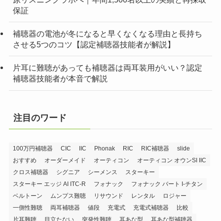
保証
補聴器の電池が冬になると早くなくなる理由と長持ち
させる5つのコツ【認定補聴器技能者が解説】
片耳に難聴があっても補聴器は両耳装用がいい？認定
補聴器技能者が本音で解説
注目のワード
100万円補聴器
CIC
IIC
Phonak
RIC
RIC補聴器
slide
おすすめ
オーダーメイド
オーティコン
オーティコン オウンSI IIC
クロス補聴器
シグニア
シーメンス
スターキー
スターキー エッジ AI ITC-R
フォナック
フォナック バート I-チタン
ベルトーン
ムンプス難聴
リサウンド
レンタル
ロジャー
一側性難聴
両耳補聴器
値段
充電式
充電式補聴器
比較
片耳難聴
目立たない
突発性難聴
耳あな型
耳あな型補聴器