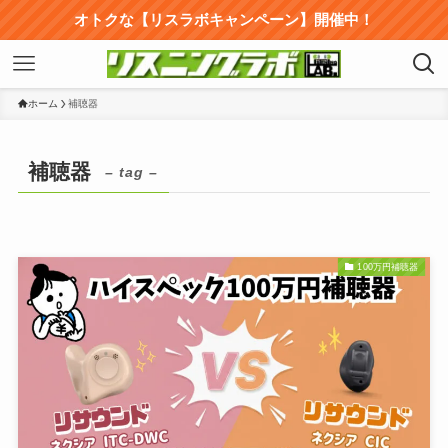
オトクな【リスラボキャンペーン】開催中！
ホーム
補聴器
補聴器
– tag –
100万円補聴器