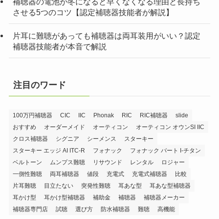
補聴器の電池が冬になると早くなくなる理由と長持ち
させる5つのコツ【認定補聴器技能者が解説】
片耳に難聴があっても補聴器は両耳装用がいい？認定
補聴器技能者が本音で解説
注目のワード
100万円補聴器
CIC
IIC
Phonak
RIC
RIC補聴器
slide
おすすめ
オーダーメイド
オーティコン
オーティコン オウンSI IIC
クロス補聴器
シグニア
シーメンス
スターキー
スターキー エッジ AI ITC-R
フォナック
フォナック バート I-チタン
ベルトーン
ムンプス難聴
リサウンド
レンタル
ロジャー
一側性難聴
両耳補聴器
値段
充電式
充電式補聴器
比較
片耳難聴
目立たない
突発性難聴
耳あな型
耳あな型補聴器
耳かけ型
耳かけ型補聴器
補助金
補聴器
補聴器メーカー
補聴器専門店
試聴
選び方
防水補聴器
難聴
高機能