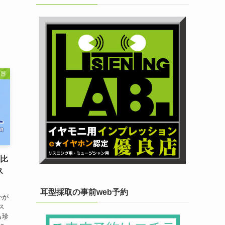
、
聴器
器比
ス
耳型採取の事前web予約
かが
ス
も珍