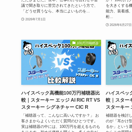
議で聞き取りに苦労されてきたという方で、
を大きくする機
「どうせ買うなら、本当によいものを...
能力、装着感
桁...
2026年7月1日
2026年6月27日
100万円補聴器
ハイスペック高機能100万円補聴器比
ハイスペック
較｜スターキー エッジ AI RIC RT VS
較｜スターキー 
スターキー シグネチャー CIC R
スターキー エ
「補聴器って、こんなに高いんですか？」 お
補聴器を検討
客さまからよくいただく質問のひとつです。
のが「耳かけ型
実は補聴器の中には、100万円を超えるものも
るか」という