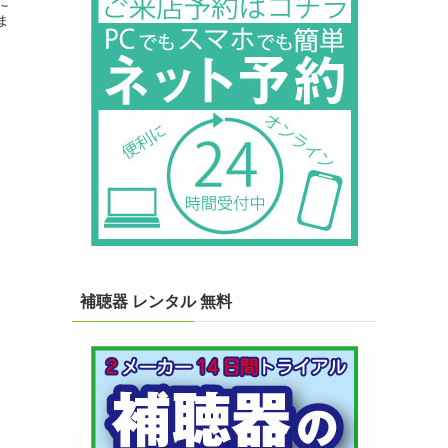
に
ま
補聴器 レンタル 無料