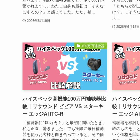
あります。初めて価格を聞くと、多くの方が
からこの質問
驚かれますし、わたし自身も最初は「そんな
「どちらが聞
にするの？」と感じました。ただ、補...
け？」…そうな
ス...
2026年6月19日
2026年6月18日
100万円補聴器
ハイスペック高機能100万円補聴器比
ハイスペック
較｜リサウンド ビビア VS スターキ
較｜リサウン
ー エッジAI ITC-R
ー エッジ AI 
「補聴器に100万円？」と最初に聞いたとき、
補聴器を検討
私も正直、驚きました。でも実際に毎日補聴
峰のものを」と
器を使うお客様と向き合っていると、その価
いう価格を聞