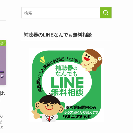
補聴器のLINEなんでも無料相談
聴器
器比
S
の
せ
こと
く