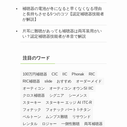
補聴器の電池が冬になると早くなくなる理由
と長持ちさせる5つのコツ【認定補聴器技能者
が解説】
片耳に難聴があっても補聴器は両耳装用がい
い？認定補聴器技能者が本音で解説
注目のワード
100万円補聴器
CIC
IIC
Phonak
RIC
RIC補聴器
slide
おすすめ
オーダーメイド
オーティコン
オーティコン オウンSI IIC
クロス補聴器
シグニア
シーメンス
スターキー
スターキー エッジ AI ITC-R
フォナック
フォナック バート I-チタン
ベルトーン
ムンプス難聴
リサウンド
レンタル
ロジャー
一側性難聴
両耳補聴器