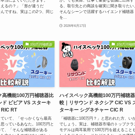
を本当によくいただきます。
か。でも実際、仕事で重要な会議に出席す
こえるの？」「形が違うだ
る、取引先との商談を確実に聞き取りたい
んですね、実はこの2つ、同じ
そんなシーンで活躍するハイエンド補聴器
を...
2026年6月17日
100万円補聴器
100万円補
高機能100万円補聴器比
ハイスペック高機能100万円補聴
ド ビビア VS スターキ
較｜リサウンド ネクシア CIC VS 
RIC RT
ターキー シグネチャー CIC R
していて、「せっかくなら最高
「補聴器に100万円？」と思われた方、い
思っているあなた。100万円と
でしょう。実は、補聴器市場のトップクラ
いて、「そんな補聴器がある
モデルは両耳装用で100万円を超えること