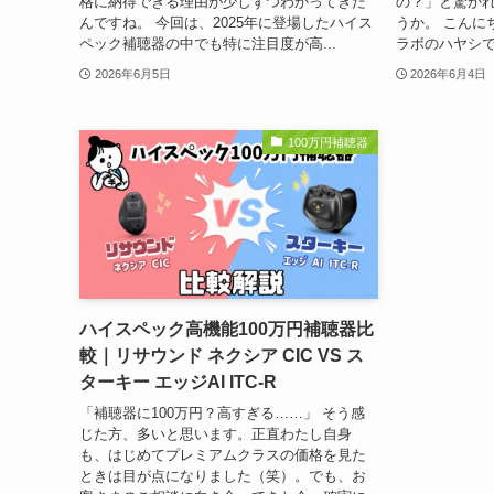
格に納得できる理由が少しずつわかってきた
の？」と驚か
んですね。 今回は、2025年に登場したハイス
うか。 こんに
ペック補聴器の中でも特に注目度が高...
ラボのハヤシで
2026年6月5日
2026年6月4日
100万円補聴器
ハイスペック高機能100万円補聴器比
較｜リサウンド ネクシア CIC VS ス
ターキー エッジAI ITC-R
「補聴器に100万円？高すぎる……」 そう感
じた方、多いと思います。正直わたし自身
も、はじめてプレミアムクラスの価格を見た
ときは目が点になりました（笑）。でも、お