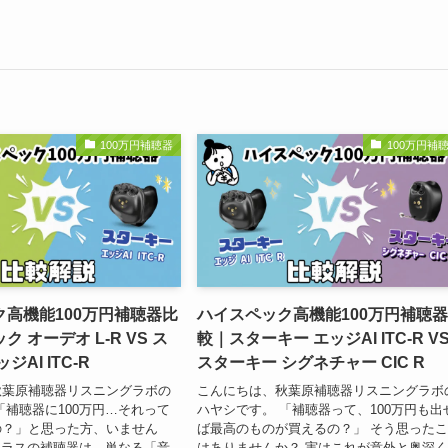
100万円補聴器
100万円補
高機能100万円補聴器比
ハイスペック高機能100万円補聴
 オーデオ L-R VS ス
較｜スターキー エッジAI ITC-R V
ジAI ITC-R
スターキー シグネチャー CIC R
秋葉原補聴器リスニングラボの
こんにちは、秋葉原補聴器リスニングラボ
「補聴器に100万円…それって
ハヤシです。 「補聴器って、100万円も出
の？」と思った方、いません
ば最高のものが買えるの？」 そう思った
円クラスの補聴器は、単なる「音
はありませんか？ 実はこれが意外と奥深