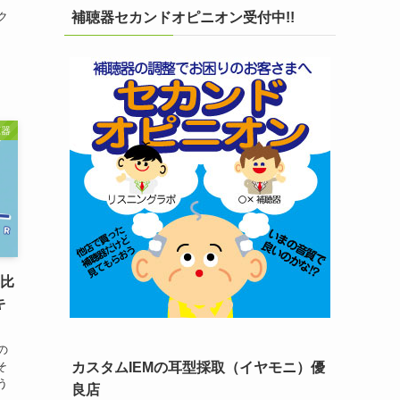
ク
補聴器セカンドオピニオン受付中!!
聴器
器比
キ
の
そ
カスタムIEMの耳型採取（イヤモニ）優
う
良店