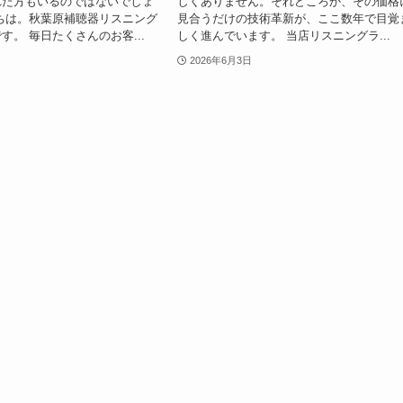
れた方もいるのではないでしょ
しくありません。それどころか、その価格
ちは。秋葉原補聴器リスニング
見合うだけの技術革新が、ここ数年で目覚
す。 毎日たくさんのお客...
しく進んでいます。 当店リスニングラ...
2026年6月3日