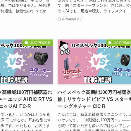
械」ではありません。AI処理
て、同じスターキーブランド、同じ最上位
、快適性、接続性のすべてが
ラス24でも、用途や聴力、ライフスタイ...
2026年6月25日
100万円補聴器
100万円補
高機能100万円補聴器比
ハイスペック高機能100万円補聴
エッジ AI RIC RT VS
較｜リサウンド ビビア VS スター
ッジAI ITC-R
ー シグネチャー CIC R
していると、いつかはぶつかる
こんにちは、秋葉原補聴器リスニングラボ
(RIC)にするか、耳あな型にす
ハヤシです。 「補聴器に100万円？」——
選択です。わたしも、お客さま
う聞いて驚いた方も多いのではないでしょ