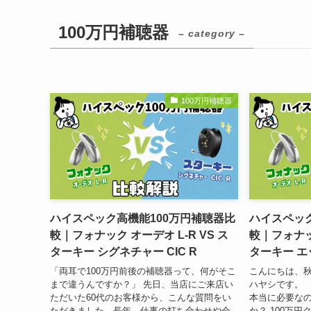
100万円補聴器
– category –
100万円補聴器
ハイスペック高機能100万円補聴器比
ハイスペック
較｜フォナック オーデオ L-R VS ス
較｜フォナック
ターキー シグネチャー CIC R
ターキー エッ
「両耳で100万円前後の補聴器って、何がそこ
こんにちは、
まで違うんですか？」 先日、当店にご来店い
ハヤシです。 
ただいた60代のお客様から、こんな質問をい
本当に必要な
ただきました。長年、仕事の打ち合わせや会
か？ 100万